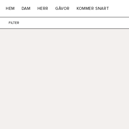
GÅ VIDARE TILL
HEM
DAM
HERR
GÅVOR
KOMMER SNART
INNEHÅLL
FILTER