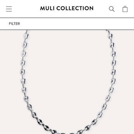
KOSTENLOSER VERSAND AB 800 SEK / 80 EUR
WARENKO
DIREKT ZUM INHALT
FILTER